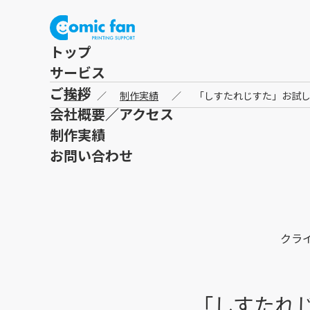
トップ
サービス
ご挨拶
TOP
／
制作実績
／
「しすたれじすた」お試
会社概要／アクセス
制作実績
お問い合わせ
クラ
「しすたれ